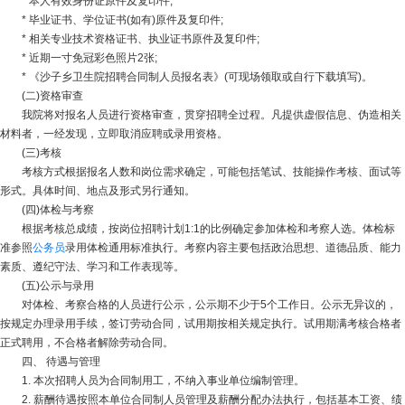
* 本人有效身份证原件及复印件;
* 毕业证书、学位证书(如有)原件及复印件;
* 相关专业技术资格证书、执业证书原件及复印件;
* 近期一寸免冠彩色照片2张;
* 《沙子乡卫生院招聘合同制人员报名表》(可现场领取或自行下载填写)。
(二)资格审查
我院将对报名人员进行资格审查，贯穿招聘全过程。凡提供虚假信息、伪造相关
材料者，一经发现，立即取消应聘或录用资格。
(三)考核
考核方式根据报名人数和岗位需求确定，可能包括笔试、技能操作考核、面试等
形式。具体时间、地点及形式另行通知。
(四)体检与考察
根据考核总成绩，按岗位招聘计划1:1的比例确定参加体检和考察人选。体检标
准参照
公务员
录用体检通用标准执行。考察内容主要包括政治思想、道德品质、能力
素质、遵纪守法、学习和工作表现等。
(五)公示与录用
对体检、考察合格的人员进行公示，公示期不少于5个工作日。公示无异议的，
按规定办理录用手续，签订劳动合同，试用期按相关规定执行。试用期满考核合格者
正式聘用，不合格者解除劳动合同。
四、 待遇与管理
1. 本次招聘人员为合同制用工，不纳入事业单位编制管理。
2. 薪酬待遇按照本单位合同制人员管理及薪酬分配办法执行，包括基本工资、绩