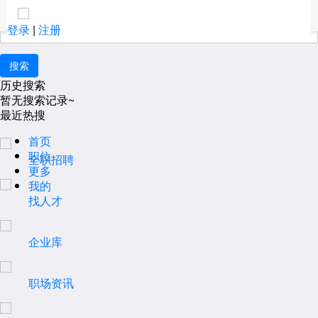
安顺
取消
大家都在搜：
更多
登录
|
注册
历史搜索
暂无搜索记录~
最近热搜
首页
职位
全职招聘
更多
我的
找人才
企业库
职场资讯