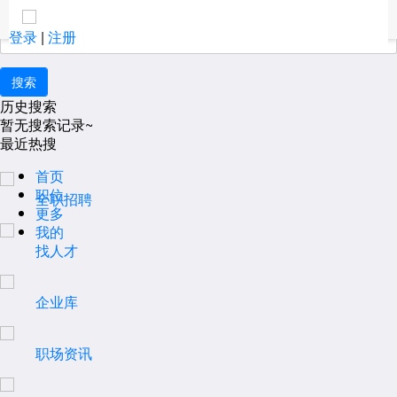
安顺
取消
大家都在搜：
更多
登录
|
注册
历史搜索
暂无搜索记录~
最近热搜
首页
职位
全职招聘
更多
我的
找人才
企业库
职场资讯