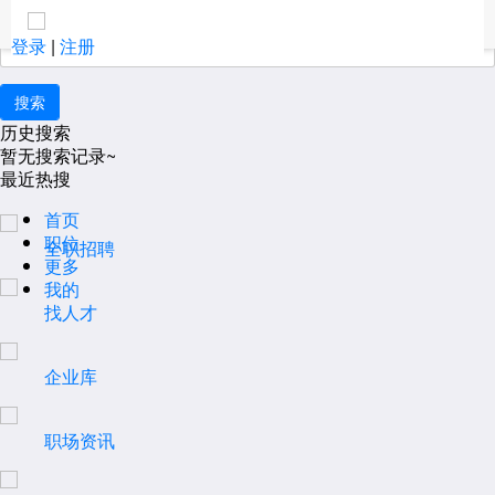
安顺
取消
大家都在搜：
更多
登录
|
注册
历史搜索
暂无搜索记录~
最近热搜
首页
职位
全职招聘
更多
我的
找人才
企业库
职场资讯