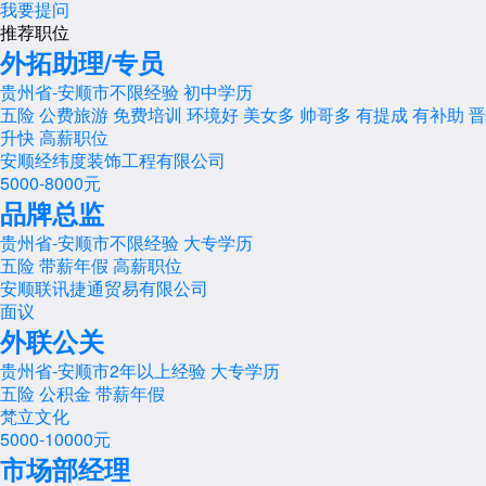
我要提问
推荐职位
外拓助理/专员
贵州省-安顺市
不限经验
初中学历
五险
公费旅游
免费培训
环境好
美女多
帅哥多
有提成
有补助
晋
升快
高薪职位
安顺经纬度装饰工程有限公司
5000-8000元
品牌总监
贵州省-安顺市
不限经验
大专学历
五险
带薪年假
高薪职位
安顺联讯捷通贸易有限公司
面议
外联公关
贵州省-安顺市
2年以上经验
大专学历
五险
公积金
带薪年假
梵立文化
5000-10000元
市场部经理