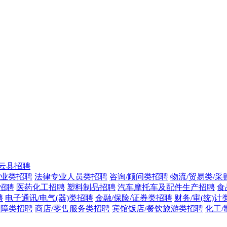
云县招聘
专业类招聘
法律专业人员类招聘
咨询/顾问类招聘
物流/贸易类/采
招聘
医药化工招聘
塑料制品招聘
汽车摩托车及配件生产招聘
食
聘
电子通讯/电气(器)类招聘
金融/保险/证券类招聘
财务/审(统)计
保障类招聘
商店/零售服务类招聘
宾馆饭店/餐饮旅游类招聘
化工