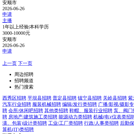
安顺市
2026-06-26
申请
主播
1年以上经验
|
本科学历
3000-10000元
安顺市
2026-06-26
申请
上一页
下一页
周边招聘
招聘频道
热门搜索
西秀区招聘
平坝县招聘
普定县招聘
镇宁县招聘
关岭县招聘
紫
汽车行业招聘
服装机械招聘
编辑/发行类招聘
广播/影视/摄影
聘
会所/休闲吧招聘
其他类招聘
鞋帽、服装行业招聘
泵、阀门
聘
房地产/建筑施工类招聘
能源动力类招聘
机械(电)/仪表类招
潢、包装)设计类招聘
工业/工厂类招聘
行政/人事类招聘
后勤
算机(IT)类招聘