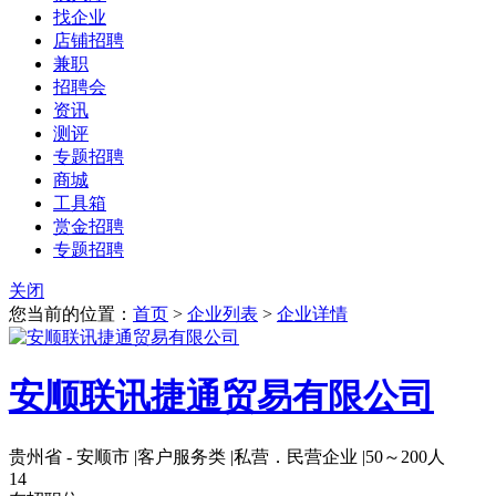
找企业
店铺招聘
兼职
招聘会
资讯
测评
专题招聘
商城
工具箱
赏金招聘
专题招聘
关闭
您当前的位置：
首页
>
企业列表
>
企业详情
安顺联讯捷通贸易有限公司
贵州省 - 安顺市
|
客户服务类
|
私营．民营企业
|
50～200人
14