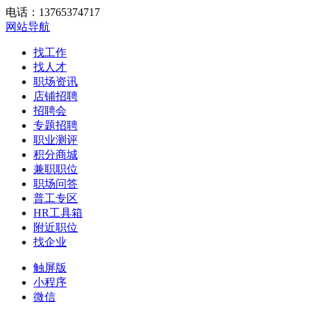
电话：13765374717
网站导航
找工作
找人才
职场资讯
店铺招聘
招聘会
专题招聘
职业测评
积分商城
兼职职位
职场问答
普工专区
HR工具箱
附近职位
找企业
触屏版
小程序
微信