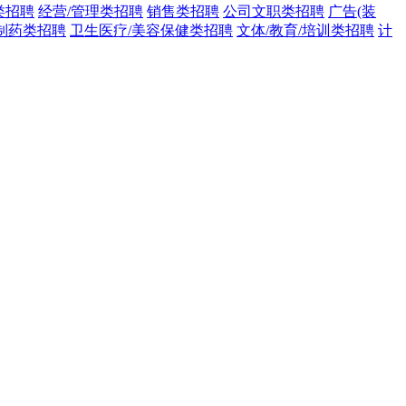
类招聘
经营/管理类招聘
销售类招聘
公司文职类招聘
广告(装
/制药类招聘
卫生医疗/美容保健类招聘
文体/教育/培训类招聘
计