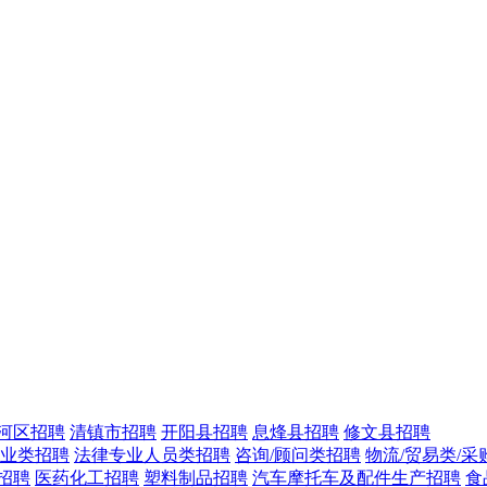
河区招聘
清镇市招聘
开阳县招聘
息烽县招聘
修文县招聘
专业类招聘
法律专业人员类招聘
咨询/顾问类招聘
物流/贸易类/采
招聘
医药化工招聘
塑料制品招聘
汽车摩托车及配件生产招聘
食