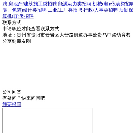
聘
房地产/建筑施工类招聘
能源动力类招聘
机械(电)/仪表类招
潢、包装)设计类招聘
工业/工厂类招聘
行政/人事类招聘
后勤
算机(IT)类招聘
联系方式
申请职位才能查看联系方式
地址：贵州省贵阳市云岩区大营路街道办事处贵乌中路幼育巷
分享到朋友圈
公司问答
有疑问？快来问问吧
我要提问