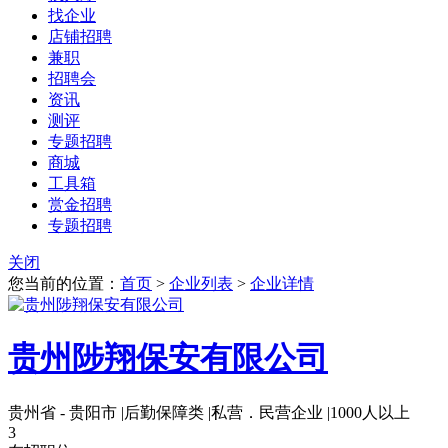
找企业
店铺招聘
兼职
招聘会
资讯
测评
专题招聘
商城
工具箱
赏金招聘
专题招聘
关闭
您当前的位置：
首页
>
企业列表
>
企业详情
贵州陟翔保安有限公司
贵州省 - 贵阳市
|
后勤保障类
|
私营．民营企业
|
1000人以上
3