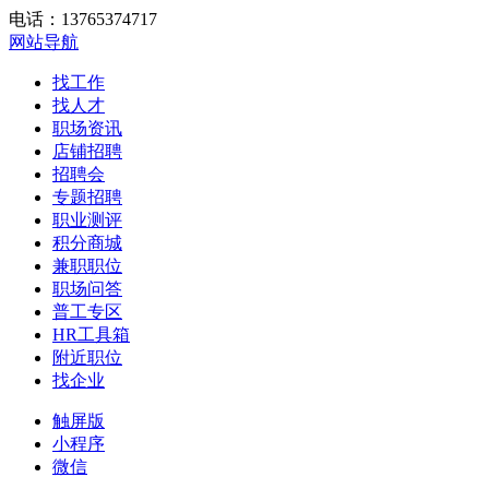
电话：13765374717
网站导航
找工作
找人才
职场资讯
店铺招聘
招聘会
专题招聘
职业测评
积分商城
兼职职位
职场问答
普工专区
HR工具箱
附近职位
找企业
触屏版
小程序
微信