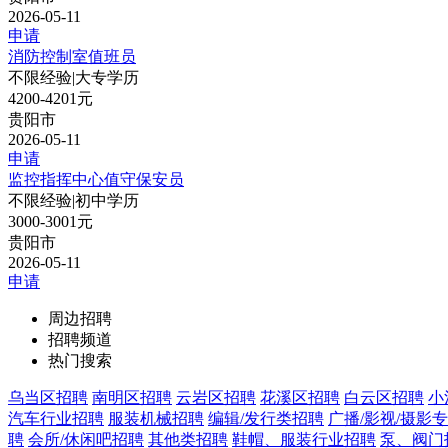
2026-05-11
申请
消防控制室值班员
不限经验
|
大专学历
4200-4201元
贵阳市
2026-05-11
申请
监控指挥中心值守保安员
不限经验
|
初中学历
3000-3001元
贵阳市
2026-05-11
申请
周边招聘
招聘频道
热门搜索
乌当区招聘
南明区招聘
云岩区招聘
花溪区招聘
白云区招聘
小
汽车行业招聘
服装机械招聘
编辑/发行类招聘
广播/影视/摄影
聘
会所/休闲吧招聘
其他类招聘
鞋帽、服装行业招聘
泵、阀门